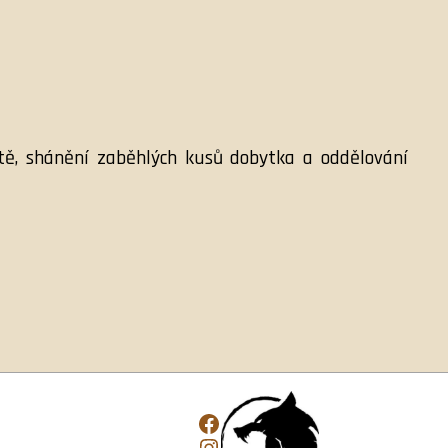
ště, shánění zaběhlých kusů dobytka a oddělování
Facebook
Instagram