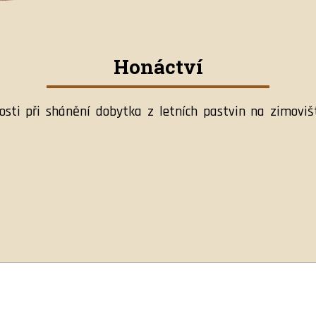
Honáctví
sti při shánění dobytka z letních pastvin na zimovi