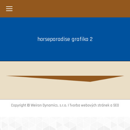
horseparadise grafika 2
Copyright © Weiron Dynamics, s.r.o. |
Tvorba webových stránek
a
SEO